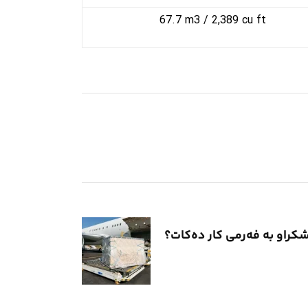
​67.7 m3 / 2,389 cu ft
شکراو بە فەرمی کار دەکات؟