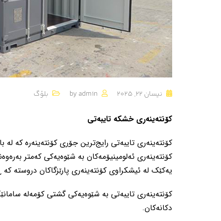
نیسان 22, 2025
admin
by
بلۆگ
کۆنتەینەری خشکە تایبەتی
کۆنتەینەری تایبەتی رایج‌ترین جۆری کۆنتەینەرە کە لە ب
کۆنتەینەری ئەلومینیۆمەکان بە شێوەیەکی کەمتر بەرەوەند
یەکێک لە ئیشکراوی کۆنتەینەری پارێزگاکان دروستە کە 
کۆنتەینەری تایبەتی بە شێوەیەکی گشتی کۆمەلە سامانێ
دکانەکان.