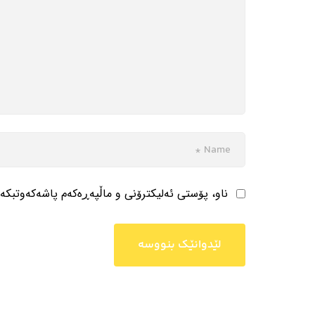
ناو، پۆستی ئەلیکترۆنی و ماڵپەڕەکەم پاشەکەوتبکە 