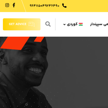
+9647504924649
می سپیندار
کوردی
GET ADVICE