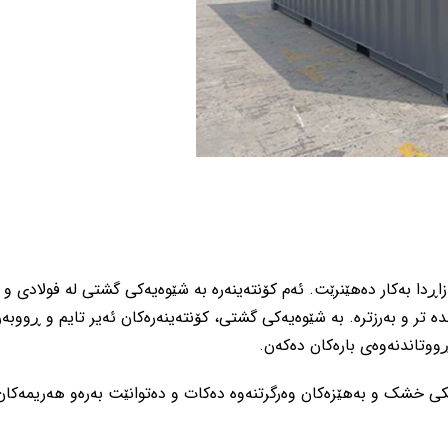
ازاڕدا بەکار دەهێنرێت. ئەم کۆنتەینەرە بە شێوەیەکی گشتی لە فولادی 
ە تر و بەرزترە. بە شێوەیەکی گشتی، کۆنتەینەرەکان ئەیر تایم و ڕووبەر
ڕووتاندنەوەی بارەکان دەکەن.
کی خشک و بەهێزەکان وەرگرتنەوە دەکات و دەتوانێت بەرەو هەریمەکان 