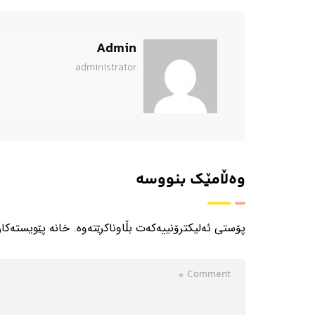
Admin
administrator
وەڵامێک بنووسە
پۆستی ئەلیکترۆنییەکەت بڵاوناکرێتەوە.
خانە پێویستەکا