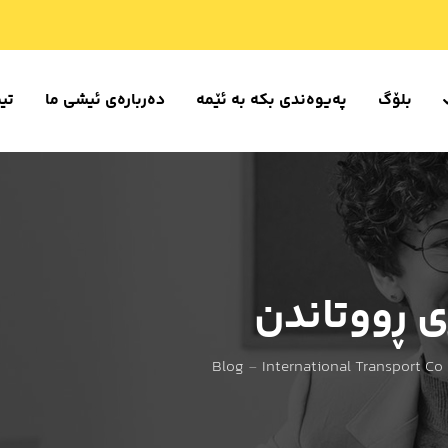
بلۆگ
پەیوەندی بکە بە ئێمە
دەربارەی ئیشی ما
تی
ی ڕووتاندن
Blog
-
International Transport Co 