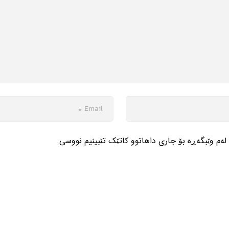
لەم وێبگەڕە بۆ جاری داهاتوو کاتێک تێبینیم نووسی.