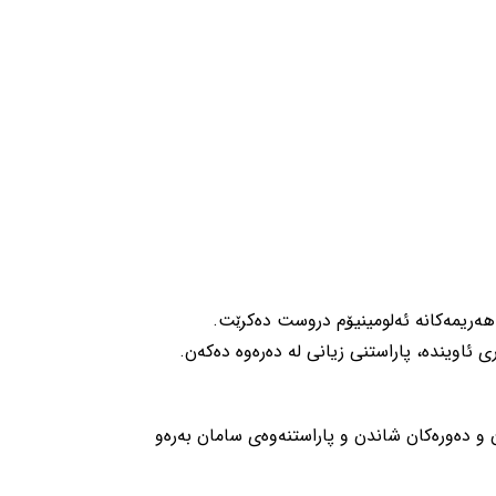
و هەریمەکانە ئەلومینیۆم دروست دەکرێت.
ی ئاویندە، پاراستنی زیانی لە دەرەوە دەكەن.
و دەورەکان شاندن و پاراستنەوەی سامان بەرەو