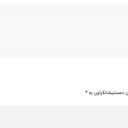
ن دەستنیشانکراون بە
*