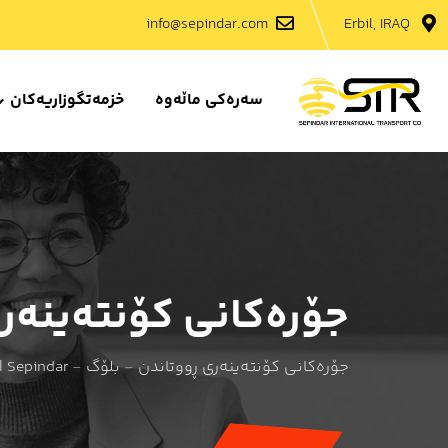
Ski
info@sepindar.com
Erbil, IRAQ
t
conten
سەرەکی ماڵەوە
خزمەتگوزاریەکان
جۆرەکانی کۆنتەینەر
جۆرەکانی کۆنتەینەری ڕووتاندن
-
بلۆگ
-
| Sepindar