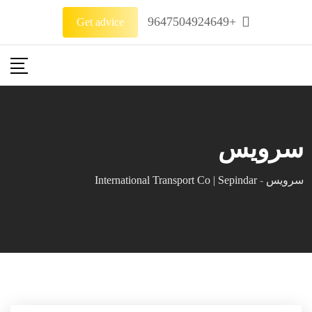
+9647504924649
Get advice
سرویس
سرویس
-
International Transport Co | Sepindar