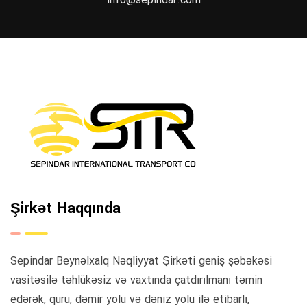
info@sepindar.com
Şirkət Haqqında
Sepindar Beynəlxalq Nəqliyyat Şirkəti geniş şəbəkəsi
vasitəsilə təhlükəsiz və vaxtında çatdırılmanı təmin
edərək, quru, dəmir yolu və dəniz yolu ilə etibarlı,